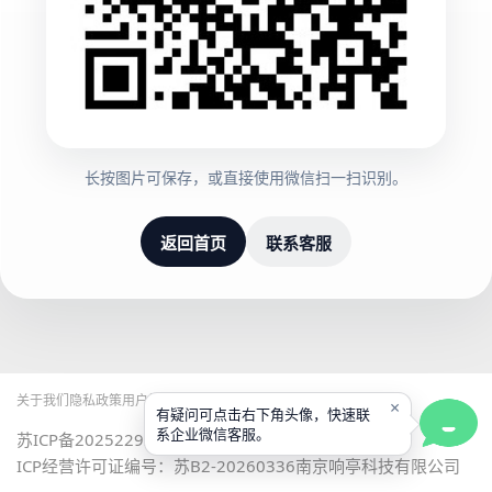
长按图片可保存，或直接使用微信扫一扫识别。
返回首页
联系客服
关于我们
隐私政策
用户协议
邀请返现
×
有疑问可点击右下角头像，快速联
系企业微信客服。
苏ICP备2025229261号-2
|
ICP经营许可证编号：苏B2-20260336
南京响亭科技有限公司