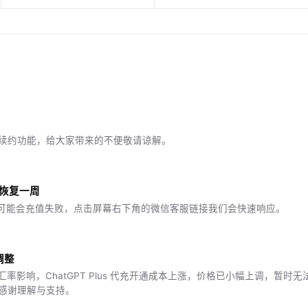
续约功能，给大家带来的不便敬请谅解。
已恢复一周
消失可能会充值失败，点击屏幕右下角的微信客服链接我们会快速响应。
格调整
策与汇率影响，ChatGPT Plus 代充开通成本上涨，价格已小幅上调，暂
感谢理解与支持。